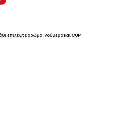
F
λάθι επιλέξτε χρώμα, νούμερο και CUP