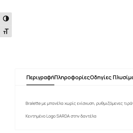
Εναλλαγή Υψηλής Αντίθεσης
Εναλλαγή Μεγέθους Γραμμάτων
Περιγραφή
Πληροφορίες
Οδηγίες Πλυσίμ
Bralette με μπανέλα χωρίς ενίσχυση, ρυθμιζόμενες τιρά
Κεντημένο Logo SARDA στην δαντέλα