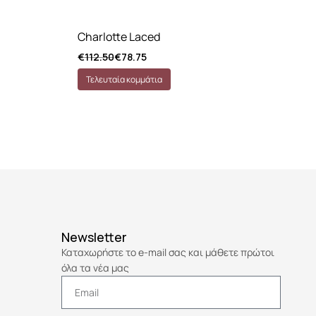
Charlotte Laced
Wh
€
112.50
€
78.75
€
8
Τελευταία κομμάτια
Τ
Newsletter
Καταχωρήστε το e-mail σας και μάθετε πρώτοι
όλα τα νέα μας