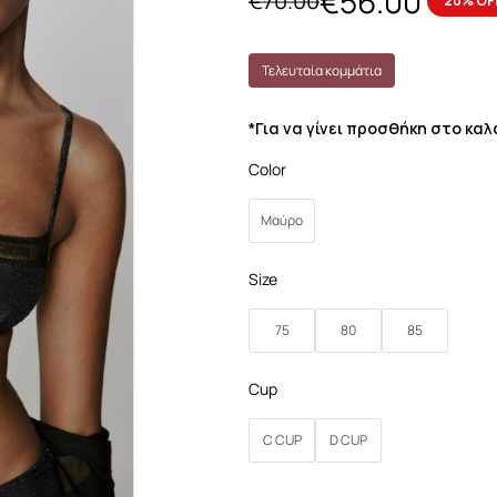
€
56.00
€
70.00
20% OF
Τελευταία κομμάτια
*Για να γίνει προσθήκη στο κα
Color
Μαύρο
Size
75
80
85
Cup
C CUP
D CUP