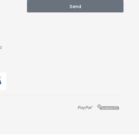
Send
α