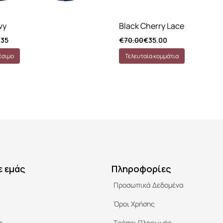
vy
Black Cherry Lace
.35
€
70.00
€
35.00
έσιμο
Τελευταία κομμάτια
ε εμάς
Πληροφορίες
Προσωπικά Δεδομένα
Όροι Χρήσης
α
Τρόποι Πληρωμής