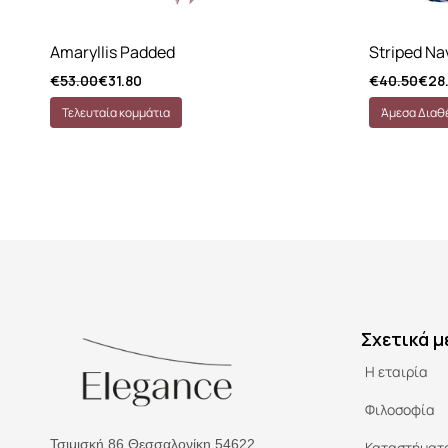
Amaryllis Padded
Striped Na
€
53.00
€
31.80
€
40.50
€
28
Τελευταία κομμάτια
Άμεσα Διαθ
Σχετικά μ
Η εταιρία
Φιλοσοφία
Τσιμισκή 86 Θεσσαλονίκη 54622
Καταστήματ