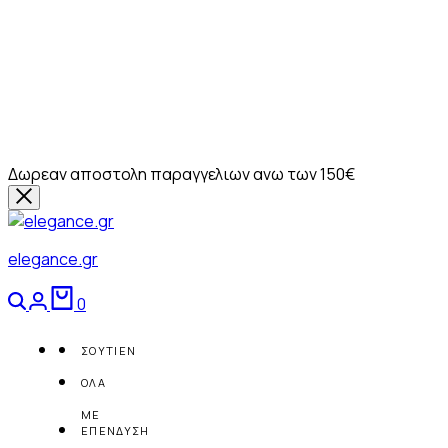
Δωρεαν αποστολη παραγγελιων ανω των 150€
elegance.gr
Αναζήτηση
Login
Καλάθι
0
ΣΟΥΤΙΕΝ
ΟΛΑ
ΜΕ
ΕΠΕΝΔΥΣΗ