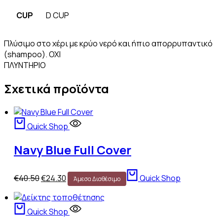
CUP
D CUP
Πλύσιμο στο χέρι με κρύο νερό και ήπιο απορρυπαντικό
(shampoo). ΟΧΙ
ΠΛΥΝΤΗΡΙΟ
Σχετικά προϊόντα
Quick Shop
Navy Blue Full Cover
Original
Η
€
40.50
€
24.30
Quick Shop
Άμεσα Διαθέσιμο
price
τρέχουσα
was:
τιμή
€40.50.
είναι:
Quick Shop
€24.30.