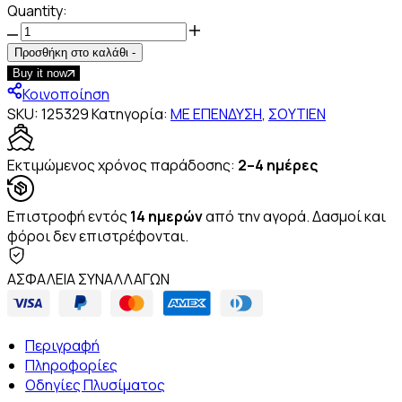
Quantity:
Pink
Pua
Προσθήκη στο καλάθι
-
Balconette
Buy it now
ποσότητα
Κοινοποίηση
SKU:
125329
Κατηγορία:
ΜΕ ΕΠΕΝΔΥΣΗ
,
ΣΟΥΤΙΕΝ
Icon
Box
Εκτιμώμενος χρόνος παράδοσης:
2–4 ημέρες
Επιστροφή εντός
14 ημερών
από την αγορά. Δασμοί και
φόροι δεν επιστρέφονται.
Custom
ΑΣΦΑΛΕΙΑ ΣΥΝΑΛΛΑΓΩΝ
HTML
Περιγραφή
Πληροφορίες
Οδηγίες Πλυσίματος