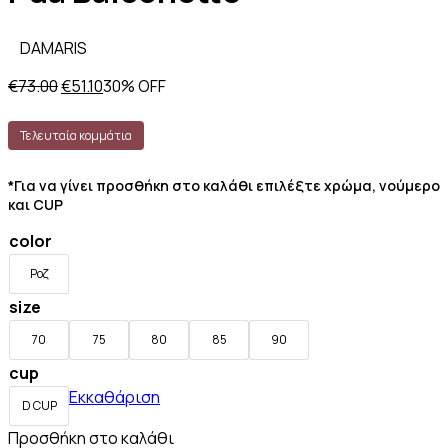
DAMARIS
Original
Η
€
73.00
€
51.10
30% OFF
price
τρέχουσα
was:
τιμή
Τελευταία κομμάτια
€73.00.
είναι:
€51.10.
*Για να γίνει προσθήκη στο καλάθι επιλέξτε χρώμα, νούμερο
και CUP
color
Ροζ
size
70
75
80
85
90
cup
Εκκαθάριση
D CUP
Προσθήκη στο καλάθι