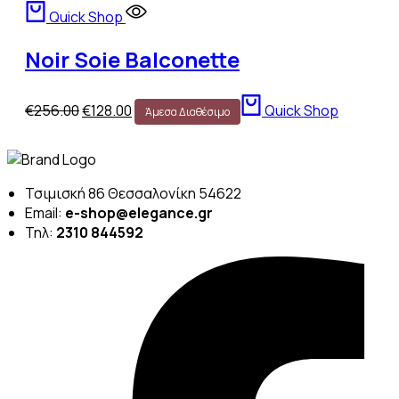
€58.50.
είναι:
Quick Shop
€35.10.
Noir Soie Balconette
Original
Η
€
256.00
€
128.00
Quick Shop
Άμεσα Διαθέσιμο
price
τρέχουσα
was:
τιμή
€256.00.
είναι:
€128.00.
Τσιμισκή 86 Θεσσαλονίκη 54622
Email:
e-shop@elegance.gr
Τηλ:
2310 844592