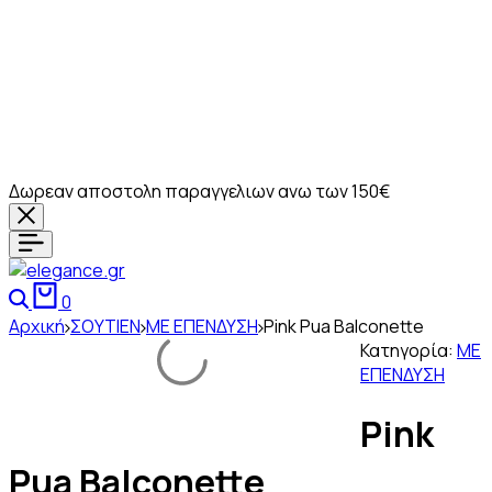
Δωρεαν αποστολη παραγγελιων ανω των 150€
Αναζήτηση
Καλάθι
0
Αρχική
ΣΟΥΤΙΕΝ
ΜΕ ΕΠΕΝΔΥΣΗ
Pink Pua Balconette
Κατηγορία:
ΜΕ
ΕΠΕΝΔΥΣΗ
Pink
Pua Balconette