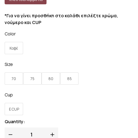
*Για να γίνει προσθήκη στο καλάθι επιλέξτε χρώμα,
νούμερο και CUP
Color
Καφέ
Size
70
75
80
85
Cup
E CUP
Quantity: