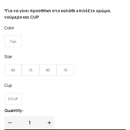
*Για να γίνει προσθήκη στο καλάθι επιλέξτε χρώμα,
νούμερο και CUP
Color
Γκρι
Size
80
75
85
70
Cup
D CUP
Quantity: