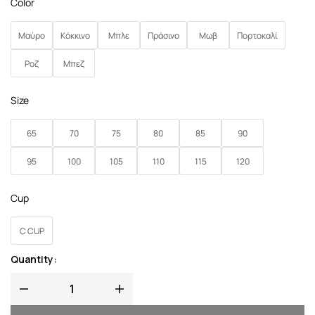
Color
Μαύρο
Κόκκινο
Μπλε
Πράσινο
Μωβ
Πορτοκαλί
Ροζ
Μπεζ
Size
65
70
75
80
85
90
95
100
105
110
115
120
Cup
C CUP
Quantity: