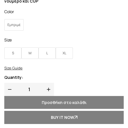
νούμερο και CUP
Color
Εμπριμέ
Size
S
M
L
XL
Size Guide
Quantity:
Προσθήκη στο καλάθι
BUY IT NOW