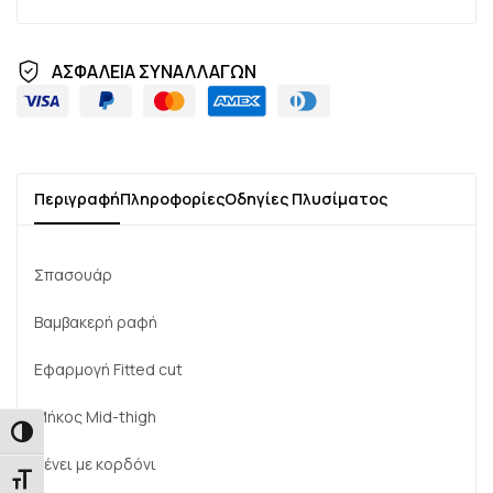
ΑΣΦΑΛΕΙΑ ΣΥΝΑΛΛΑΓΩΝ
Περιγραφή
Πληροφορίες
Οδηγίες Πλυσίματος
Σπασουάρ
Βαμβακερή ραφή
Εφαρμογή Fitted cut
Μήκος Mid-thigh
Εναλλαγή Υψηλής Αντίθεσης
Δένει με κορδόνι
Εναλλαγή Μεγέθους Γραμμάτων