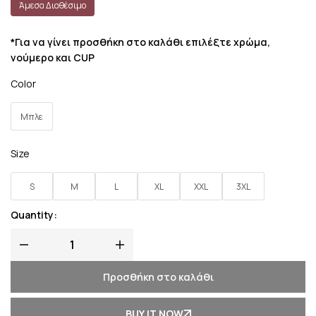
Άμεσα Διαθέσιμο
*Για να γίνει προσθήκη στο καλάθι επιλέξτε χρώμα,
νούμερο και CUP
Color
Μπλε
Size
S
M
L
XL
XXL
3XL
Quantity:
Προσθήκη στο καλάθι
BUY IT NOW