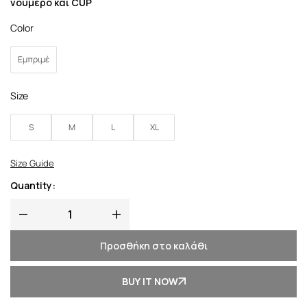
νούμερο και CUP
Color
Εμπριμέ
Size
S
M
L
XL
Size Guide
Quantity:
Προσθήκη στο καλάθι
BUY IT NOW