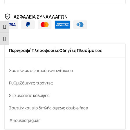
ΑΣΦΑΛΕΙΑ ΣΥΝΑΛΛΑΓΩΝ
Εναλλαγή Υψηλής Αντίθεσης
Εναλλαγή Μεγέθους Γραμμάτων
Περιγραφή
Πληροφορίες
Οδηγίες Πλυσίματος
Σουτιέν με αφαιρούμενη ενίσχυση
Ρυθμιζόμενες τιράντες
Slip μεσαίας κάλυψης
Σουτιέν και slip διπλής όψεως double face
#houseofjaguar