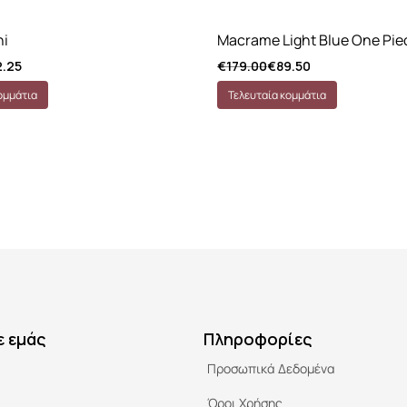
ni
Macrame Light Blue One Pie
2.25
€
179.00
€
89.50
ομμάτια
Τελευταία κομμάτια
ε εμάς
Πληροφορίες
Προσωπικά Δεδομένα
Όροι Χρήσης