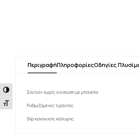
Περιγραφή
Πληροφορίες
Οδηγίες Πλυσίμ
Εναλλαγή Υψηλής Αντίθεσης
Σουτιέν χωρίς ενίσχυση με μπανέλα
Εναλλαγή Μεγέθους Γραμμάτων
Ρυθμιζόμενες τιράντες
Slip κανονικής κάλυψης