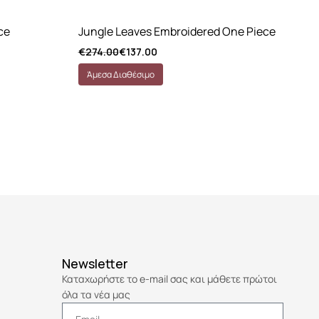
ce
Jungle Leaves Embroidered One Piece
Ma
€
274.00
€
137.00
€
2
Άμεσα Διαθέσιμο
Τ
Newsletter
Καταχωρήστε το e-mail σας και μάθετε πρώτοι
όλα τα νέα μας