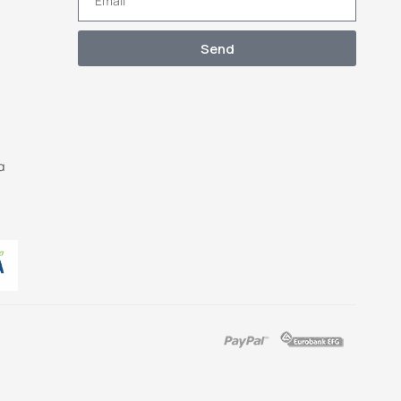
Send
α