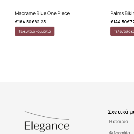
Macrame Blue One Piece
Palms Biki
€
164.50
€
82.25
€
144.50
€
7
Τελευταία κομμάτια
Τελευταία κ
Σχετικά μ
Η εταιρία
Φιλοσοφία