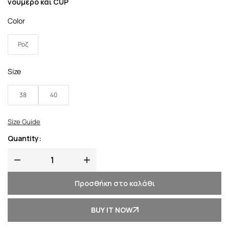
νούμερο και CUP
Color
Ροζ
Size
38
40
Size Guide
Quantity:
Προσθήκη στο καλάθι
BUY IT NOW