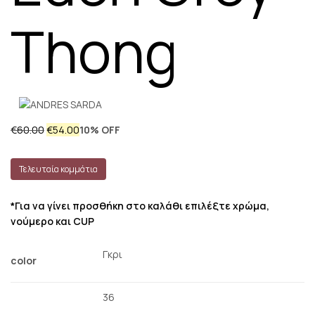
Thong
€
60.00
€
54.00
10% OFF
Τελευταία κομμάτια
*Για να γίνει προσθήκη στο καλάθι επιλέξτε χρώμα,
νούμερο και CUP
Γκρι
color
36