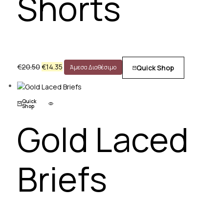
Shorts
€
20.50
€
14.35
Quick Shop
Άμεσα Διαθέσιμο
Quick
Shop
Gold Laced
Briefs