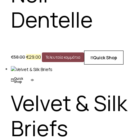
Dentelle
€
58.00
€
29.00
Quick Shop
Τελευταία κομμάτια
Quick
Shop
Velvet & Silk
Briefs