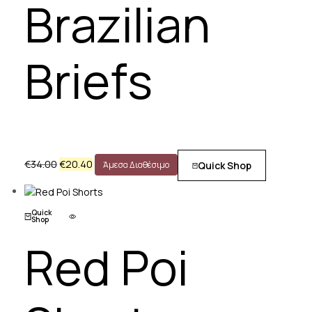
Brazilian
Briefs
€
34.00
€
20.40
Quick Shop
Άμεσα Διαθέσιμο
Quick
Shop
Red Poi