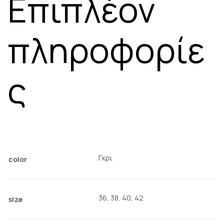
Επιπλέον
πληροφορίε
ς
Γκρι
color
36, 38, 40, 42
size