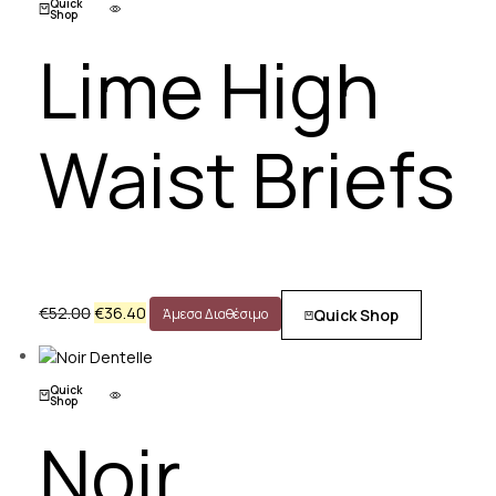
Quick
Shop
Lime High
Waist Briefs
€
52.00
€
36.40
Quick Shop
Άμεσα Διαθέσιμο
Quick
Shop
Noir