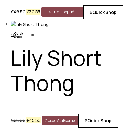
€
46.50
€
32.55
Quick Shop
Τελευταία κομμάτια
Quick
Shop
Lily Short
Thong
€
65.00
€
45.50
Quick Shop
Άμεσα Διαθέσιμο