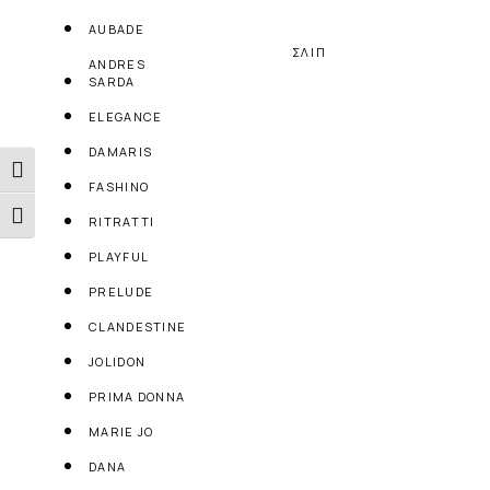
AUBADE
ΣΛΙΠ
ANDRES
SARDA
ELEGANCE
DAMARIS
Εναλλαγή Υψηλής Αντίθεσης
FASHINO
Εναλλαγή Μεγέθους Γραμμάτων
RITRATTI
PLAYFUL
PRELUDE
CLANDESTINE
JOLIDON
PRIMA DONNA
MARIE JO
DANA