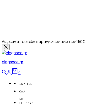
Δωρεαν αποστολη παραγγελιων ανω των 150€
elegance.gr
Αναζήτηση
Login
Καλάθι
0
ΣΟΥΤΙΕΝ
ΟΛΑ
ΜΕ
ΕΠΕΝΔΥΣΗ