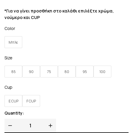
*Για να γίνει προσθήκη στο καλάθι επιλέξτε χρώμα,
νούμερο και CUP
Color
Μπλε
Size
85
90
75
80
95
100
Cup
E CUP
F CUP
Quantity: