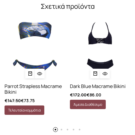
Σχετικά προϊόντα
Parrot Strapless Macrame
Dark Blue Macrame Bikini
Bikini
€
172.00
€
86.00
€
147.50
€
73.75
Άμεσα Διαθέσιμο
Τελευταία κομμάτια