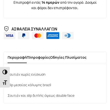
Επιστροφή εντός
14 ημερών
από την αγορά. Δασμοί
και φόροι δεν επιστρέφονται.
ΑΣΦΑΛΕΙΑ ΣΥΝΑΛΛΑΓΩΝ
Περιγραφή
Πληροφορίες
Οδηγίες Πλυσίματος
Εναλλαγή Υψηλής Αντίθεσης
Σουτιέν χωρίς ενίσχυση
Εναλλαγή Μεγέθους Γραμμάτων
Slip μεσαίας κάλυψης brazil
Σουτιέν και slip διπλής όψεως double face