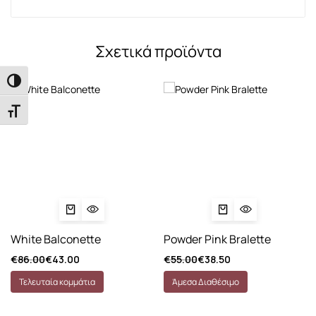
Σχετικά προϊόντα
Εναλλαγή Υψηλής Αντίθεσης
Εναλλαγή Μεγέθους Γραμμάτων
White Balconette
Powder Pink Bralette
€
86.00
€
43.00
€
55.00
€
38.50
Τελευταία κομμάτια
Άμεσα Διαθέσιμο