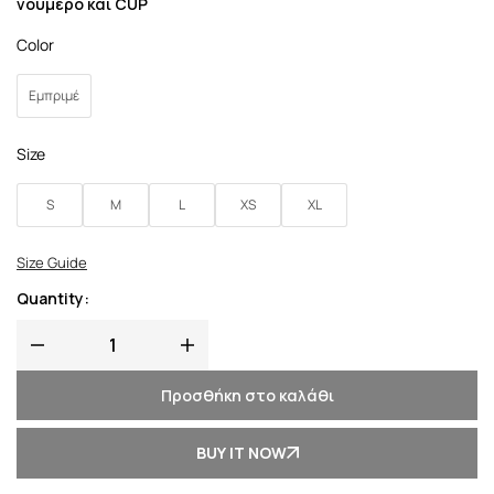
νούμερο και CUP
Color
Εμπριμέ
Size
S
M
L
XS
XL
Size Guide
Quantity:
Προσθήκη στο καλάθι
BUY IT NOW