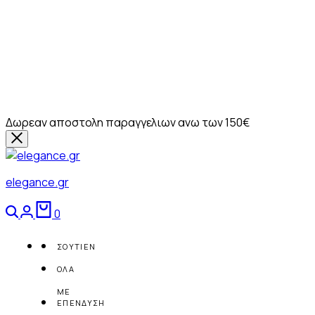
Δωρεαν αποστολη παραγγελιων ανω των 150€
elegance.gr
Αναζήτηση
Login
Καλάθι
0
ΣΟΥΤΙΕΝ
ΟΛΑ
ΜΕ
ΕΠΕΝΔΥΣΗ