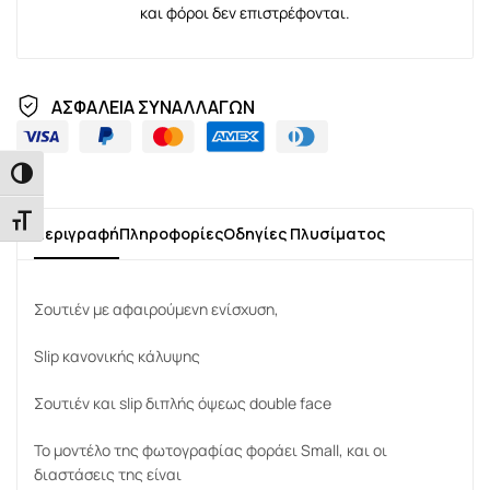
και φόροι δεν επιστρέφονται.
ΑΣΦΑΛΕΙΑ ΣΥΝΑΛΛΑΓΩΝ
Εναλλαγή Υψηλής Αντίθεσης
Εναλλαγή Μεγέθους Γραμμάτων
Περιγραφή
Πληροφορίες
Οδηγίες Πλυσίματος
Σουτιέν με αφαιρούμενη ενίσχυση,
Slip κανονικής κάλυψης
Σουτιέν και slip διπλής όψεως double face
Το μοντέλο της φωτογραφίας φοράει Small, και οι
διαστάσεις της είναι