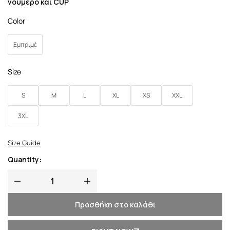
νούμερο και CUP
Color
Εμπριμέ
Size
S
M
L
XL
XS
XXL
3XL
Size Guide
Quantity:
Προσθήκη στο καλάθι