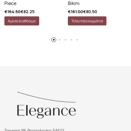
Piece
Bikini
€
164.50
€
82.25
€
161.00
€
80.50
Άμεσα Διαθέσιμο
Τελευταία κομμάτια
Τσιμισκή 86 Θεσσαλονίκη 54622