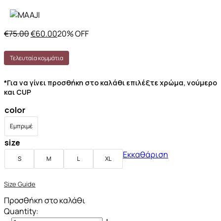
€
75.00
€
60.00
20% OFF
Τελευταία κομμάτια
*Για να γίνει προσθήκη στο καλάθι επιλέξτε χρώμα, νούμερο
και CUP
color
Εμπριμέ
size
Εκκαθάριση
S
M
L
XL
Size Guide
Προσθήκη στο καλάθι
Quantity: