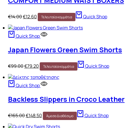
COMFORT MEDIUM WAIST BOXERS
€
14.00
€
12.60
Quick Shop
Τελευταία κομμάτια
Quick Shop
Japan Flowers Green Swim Shorts
€
99.00
€
79.20
Quick Shop
Τελευταία κομμάτια
Quick Shop
Backless Slippers in Croco Leather
€
165.00
€
148.50
Quick Shop
Άμεσα Διαθέσιμο