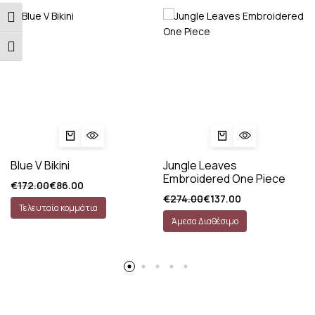
Εναλλαγή Υψηλής Αντίθεσης
Εναλλαγή Μεγέθους Γραμμάτων
Blue V Bikini
Jungle Leaves
Embroidered One Piece
€
172.00
€
86.00
€
274.00
€
137.00
Τελευταία κομμάτια
Άμεσα Διαθέσιμο