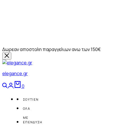
Δωρεαν αποστολη παραγγελιων ανω των 150€
elegance.gr
Αναζήτηση
Login
Καλάθι
0
ΣΟΥΤΙΕΝ
ΟΛΑ
ΜΕ
ΕΠΕΝΔΥΣΗ