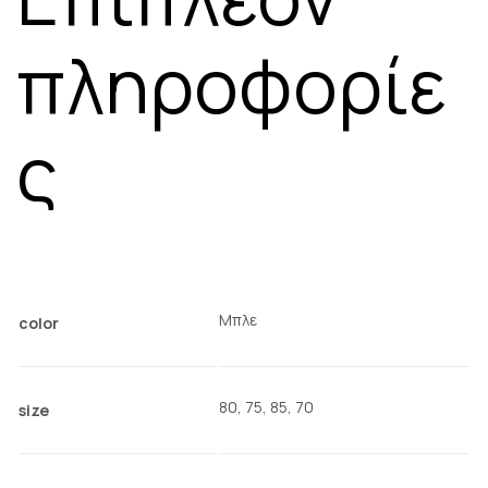
πληροφορίε
ς
Μπλε
color
80, 75, 85, 70
size