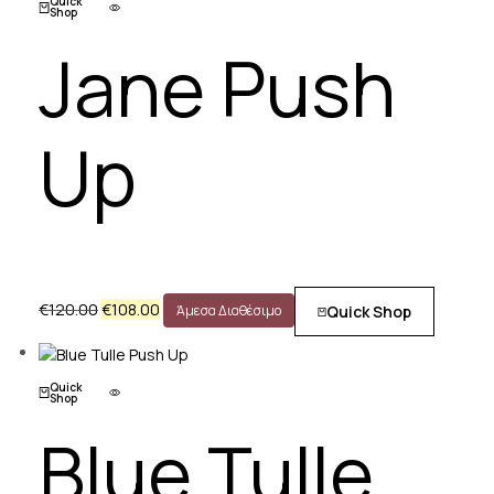
Quick
Shop
Jane Push
Up
€
120.00
€
108.00
Quick Shop
Άμεσα Διαθέσιμο
Quick
Shop
Blue Tulle