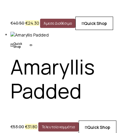
€
40.50
€
24.30
Quick Shop
Άμεσα Διαθέσιμο
Quick
Shop
Amaryllis
Padded
€
53.00
€
31.80
Quick Shop
Τελευταία κομμάτια