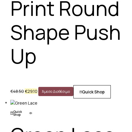
Print Round
Shape Push
Up
€
48.50
€
29.10
Quick Shop
Άμεσα Διαθέσιμο
Quick
Shop