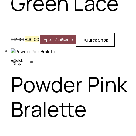
Green Lace
€
61.00
€
36.60
Quick Shop
Άμεσα Διαθέσιμο
Quick
Shop
Powder Pink
Bralette