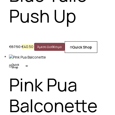
Push Up
€
67.50
€
40.50
Quick Shop
Άμεσα Διαθέσιμο
Quick
Shop
Pink Pua
Balconette