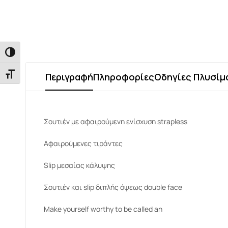
Εναλλαγή Υψηλής Αντίθεσης
Εναλλαγή Μεγέθους Γραμμάτων
Περιγραφή
Πληροφορίες
Οδηγίες Πλυσίμ
Σουτιέν με αφαιρούμενη ενίσχυση strapless
Αφαιρούμενες τιράντες
Slip μεσαίας κάλυψης
Σουτιέν και slip διπλής όψεως double face
Make yourself worthy to be called an