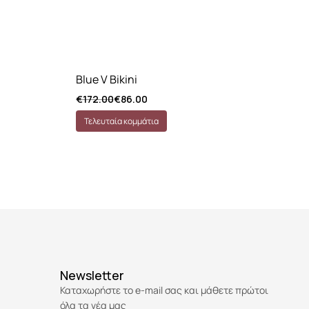
Blue V Bikini
Pa
€
172.00
€
86.00
€
1
Τελευταία κομμάτια
Τ
Newsletter
Καταχωρήστε το e-mail σας και μάθετε πρώτοι
όλα τα νέα μας