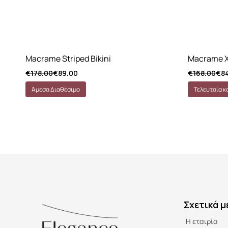
Macrame Striped Bikini
Macrame X
€
178.00
€
89.00
€
168.00
€
8
Άμεσα Διαθέσιμο
Τελευταία κ
Σχετικά μ
Η εταιρία