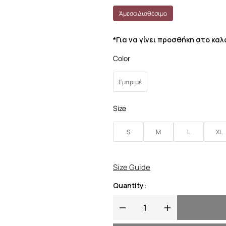
Άμεσα Διαθέσιμο
*Για να γίνει προσθήκη στο κα
Color
Εμπριμέ
Size
S
M
L
XL
Size Guide
Quantity: