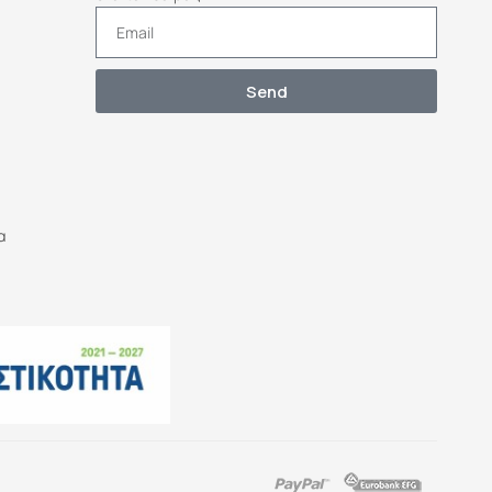
Send
α