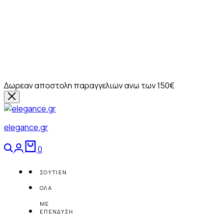
Δωρεαν αποστολη παραγγελιων ανω των 150€
elegance.gr
Αναζήτηση
Login
Καλάθι
0
ΣΟΥΤΙΕΝ
ΟΛΑ
ΜΕ
ΕΠΕΝΔΥΣΗ