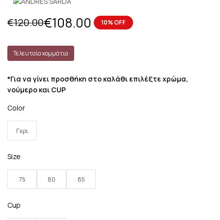
€
108.00
€
120.00
10% OFF
Τελευταία κομμάτια
*Για να γίνει προσθήκη στο καλάθι επιλέξτε χρώμα,
νούμερο και CUP
Color
Γκρι
Size
75
80
85
Cup