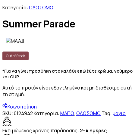
Κατηγορία:
ΟΛΟΣΩΜΟ
Summer Parade
Out of Stock
*Για να γίνει προσθήκη στο καλάθι επιλέξτε χρώμα, νούμερο
και CUP
Αυτό το προϊόν είναι εξαντλημένο και μη διαθέσιμο αυτή
τη στιγμή.
Κοινοποίηση
SKU:
0124942
Κατηγορία:
ΜΑΓΙΟ
,
ΟΛΟΣΩΜΟ
Tag:
μαγιο
Icon
Box
Εκτιμώμενος χρόνος παράδοσης:
2–4 ημέρες