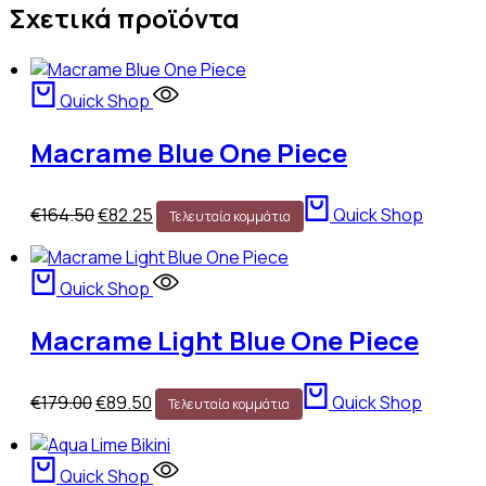
Σχετικά προϊόντα
Quick Shop
Macrame Blue One Piece
Original
Η
€
164.50
€
82.25
Quick Shop
Τελευταία κομμάτια
price
τρέχουσα
was:
τιμή
€164.50.
είναι:
Quick Shop
€82.25.
Macrame Light Blue One Piece
Original
Η
€
179.00
€
89.50
Quick Shop
Τελευταία κομμάτια
price
τρέχουσα
was:
τιμή
€179.00.
είναι:
Quick Shop
€89.50.