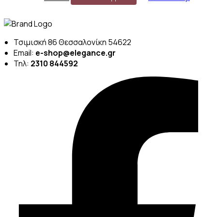
price
τρέχουσα
was:
τιμή
€234.00.
είναι:
€117.00.
Τσιμισκή 86 Θεσσαλονίκη 54622
Email:
e-shop@elegance.gr
Τηλ:
2310 844592