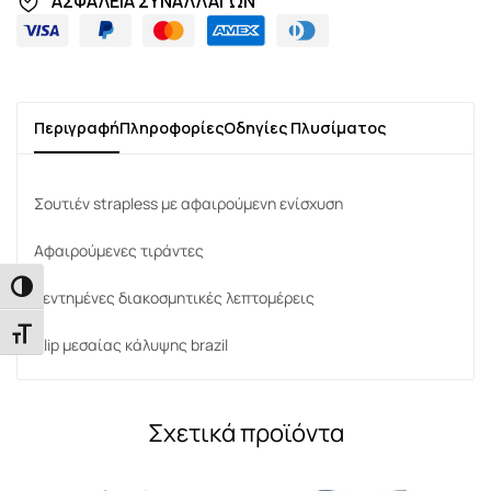
ΑΣΦΑΛΕΙΑ ΣΥΝΑΛΛΑΓΩΝ
Περιγραφή
Πληροφορίες
Οδηγίες Πλυσίματος
Σουτιέν strapless με αφαιρούμενη ενίσχυση
Αφαιρούμενες τιράντες
Εναλλαγή Υψηλής Αντίθεσης
Κεντημένες διακοσμητικές λεπτομέρεις
Εναλλαγή Μεγέθους Γραμμάτων
Slip μεσαίας κάλυψης brazil
Σχετικά προϊόντα