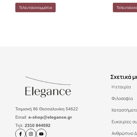
Τελευταία κομμάτια
Τελευταία κ
Σχετικά μ
Η εταιρία
Φιλοσοφία
Τσιμισκή 86 Θεσσαλονίκη 54622
Καταστήματ
Email:
e-shop@elegance.gr
Ευκαιρίες σ
Τηλ:
2310 844592
Ανθρώπινο Δ