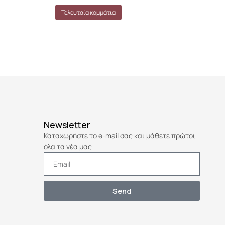
Τελευταία κομμάτια
Τ
Newsletter
Καταχωρήστε το e-mail σας και μάθετε πρώτοι
όλα τα νέα μας
Send