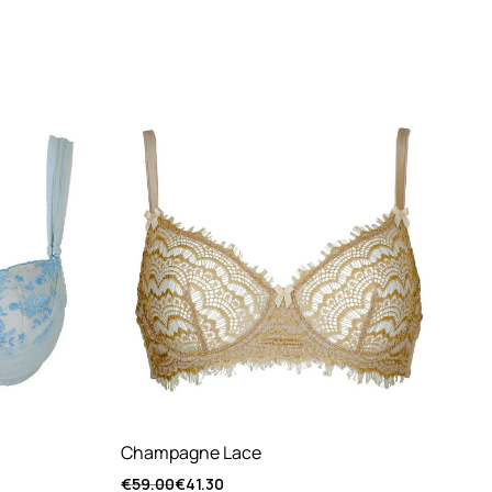
Champagne Lace
Ru
€
59.00
€
41.30
€
6