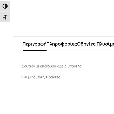
Εναλλαγή Υψηλής Αντίθεσης
Εναλλαγή Μεγέθους Γραμμάτων
Περιγραφή
Πληροφορίες
Οδηγίες Πλυσίμ
Σουτιέν με επένδυση χωρίς μπανέλα
Ρυθμιζόμενες τιράντες