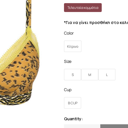
Τελευταία κομμάτια
*Για να γίνει προσθήκη στο κα
Color
Κίτρινο
Size
S
M
L
Cup
B CUP
Quantity: