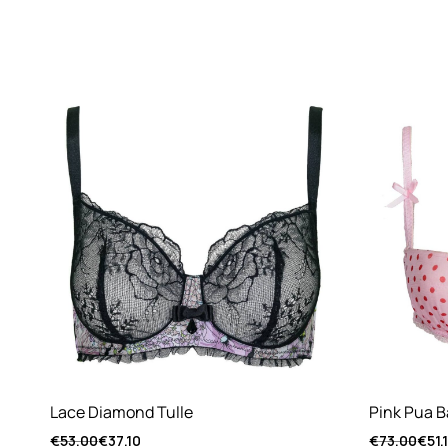
Lace Diamond Tulle
Pink Pua B
€
53.00
€
37.10
€
73.00
€
51.