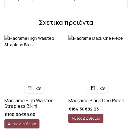
Σχετικά προϊόντα
Macrame High Waisted
Macrame Black One Piece
Strapless Bikini
€
164.50
€
82.25
€
190.00
€
95.00
Άμεσα Διαθέσιμο
Άμεσα Διαθέσιμο