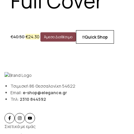
Full Cover
Original
Η
€
40.50
€
24.30
Quick Shop
Άμεσα Διαθέσιμο
price
τρέχουσα
was:
τιμή
€40.50.
είναι:
€24.30.
Τσιμισκή 86 Θεσσαλονίκη 54622
Email:
e-shop@elegance.gr
Τηλ:
2310 844592
Σχετικά με εμάς