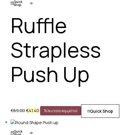
Quick
€78.75.
Shop
Ruffle
Strapless
Push Up
Original
Η
€
69.00
€
41.40
Quick Shop
Τελευταία κομμάτια
price
τρέχουσα
was:
τιμή
€69.00.
είναι:
Quick
€41.40.
Shop