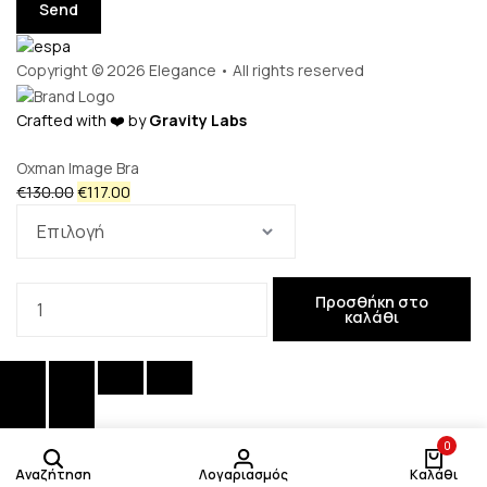
Send
Copyright © 2026 Elegance • All rights reserved
Crafted with ❤️ by
Gravity Labs
Προσθήκη
Προσθήκη
Oxman Image Bra
Original
Η
€
130.00
€
117.00
price
τρέχουσα
στο
στο
was:
τιμή
€130.00.
είναι:
Oxman
€117.00.
Image
Προσθήκη στο
καλάθι
καλάθι
Bra
καλάθι
ποσότητα
0
Αναζήτηση
Λογαριασμός
Καλάθι