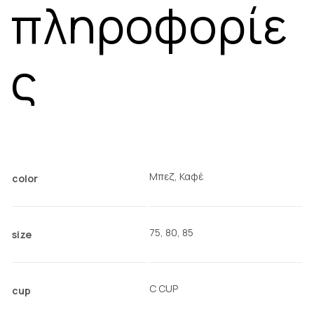
πληροφορίε
ς
Μπεζ, Καφέ
color
75, 80, 85
size
C CUP
cup