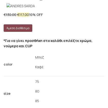
Original
Η
€
130.00
€
117.00
10% OFF
price
τρέχουσα
was:
τιμή
Άμεσα Διαθέσιμο
€130.00.
είναι:
€117.00.
*Για να γίνει προσθήκη στο καλάθι επιλέξτε χρώμα,
νούμερο και CUP
Μπεζ
color
Καφέ
75
80
size
85