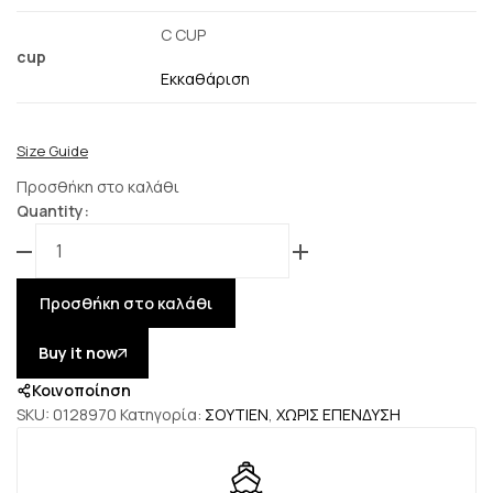
C CUP
cup
Εκκαθάριση
Size Guide
Προσθήκη στο καλάθι
Quantity:
Oxman
Image
Bra
Προσθήκη στο καλάθι
ποσότητα
Buy it now
Κοινοποίηση
SKU:
0128970
Κατηγορία:
ΣΟΥΤΙΕΝ
,
ΧΩΡΙΣ ΕΠΕΝΔΥΣΗ
Icon