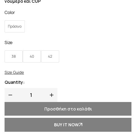
νούμερο και CUP
Color
Πράσινο
Size
38
40
42
Size Guide
Quantity:
Προσθήκη στο καλάθι
BUY IT NOW