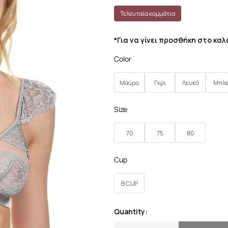
Τελευταία κομμάτια
*Για να γίνει προσθήκη στο κα
Color
Μαύρο
Γκρι
Λευκό
Μπλ
Size
70
75
80
Cup
B CUP
Quantity: