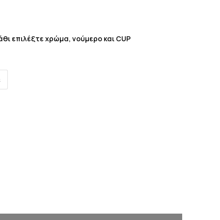
λάθι επιλέξτε χρώμα, νούμερο και CUP
ε