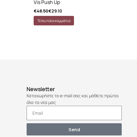
Vis Push Up
Li
€
48.50
€
29.10
€
4
Τελευταία κομμάτια
Ά
Newsletter
Καταχωρήστε το e-mail σας και μάθετε πρώτοι
όλα τα νέα μας
Send