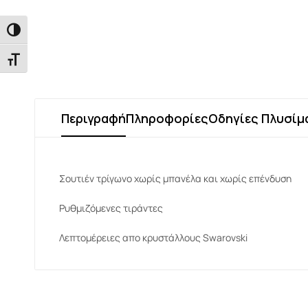
Εναλλαγή Υψηλής Αντίθεσης
Εναλλαγή Μεγέθους Γραμμάτων
Περιγραφή
Πληροφορίες
Οδηγίες Πλυσίμ
Σουτιέν τρίγωνο χωρίς μπανέλα και χωρίς επένδυση
Ρυθμιζόμενες τιράντες
Λεπτομέρειες απο κρυστάλλους Swarovski