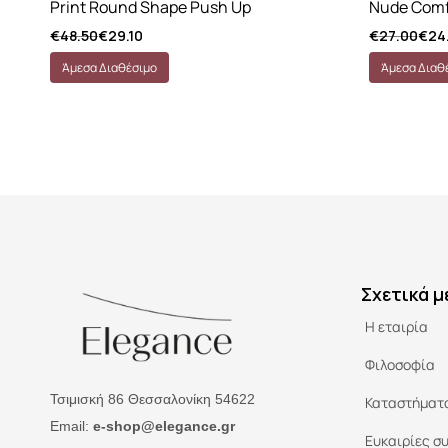
Print Round Shape Push Up
Nude Comf
€
48.50
€
29.10
€
27.00
€
24
Άμεσα Διαθέσιμο
Άμεσα Διαθ
Σχετικά μ
Η εταιρία
Φιλοσοφία
Τσιμισκή 86 Θεσσαλονίκη 54622
Καταστήματ
Email:
e-shop@elegance.gr
Ευκαιρίες σ