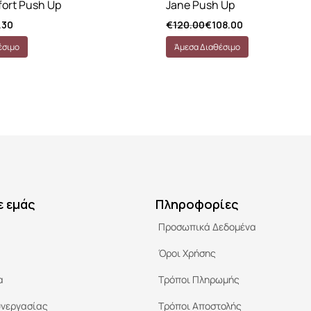
ort Push Up
Jane Push Up
.30
€
120.00
€
108.00
έσιμο
Άμεσα Διαθέσιμο
ε εμάς
Πληροφορίες
Προσωπικά Δεδομένα
Όροι Χρήσης
α
Τρόποι Πληρωμής
υνεργασίας
Τρόποι Αποστολής