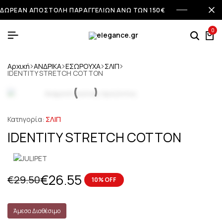
ΔΩΡΕΑΝ ΑΠΟΣΤΟΛΗ ΠΑΡΑΓΓΕΛΙΩΝ ΑΝΩ ΤΩΝ 150€
0
Αρχική
ΑΝΔΡΙΚΑ
ΕΣΩΡΟΥΧΑ
ΣΛΙΠ
IDENTITY STRETCH COTTON
Κατηγορία:
ΣΛΙΠ
IDENTITY STRETCH COTTON
€
26.55
€
29.50
10% OFF
Άμεσα Διαθέσιμο