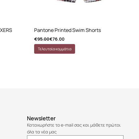
OXERS
Pantone Printed Swim Shorts
ID
€
95.00
€
76.00
€
2
Τελευταία κομμάτια
Ά
Newsletter
Καταχωρήστε το e-mail σας και μάθετε πρώτοι
όλα τα νέα μας