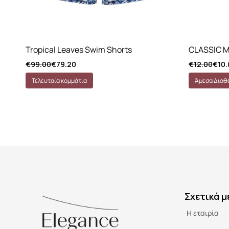
Tropical Leaves Swim Shorts
CLASSIC 
€
99.00
€
79.20
€
12.00
€
10.
Τελευταία κομμάτια
Άμεσα Διαθ
Σχετικά μ
Η εταιρία