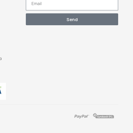
Send
α