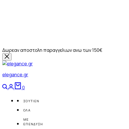
Δωρεαν αποστολη παραγγελιων ανω των 150€
elegance.gr
Αναζήτηση
Login
Καλάθι
0
ΣΟΥΤΙΕΝ
ΟΛΑ
ΜΕ
ΕΠΕΝΔΥΣΗ