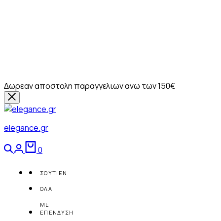
Δωρεαν αποστολη παραγγελιων ανω των 150€
elegance.gr
Αναζήτηση
Login
Καλάθι
0
ΣΟΥΤΙΕΝ
ΟΛΑ
ΜΕ
ΕΠΕΝΔΥΣΗ