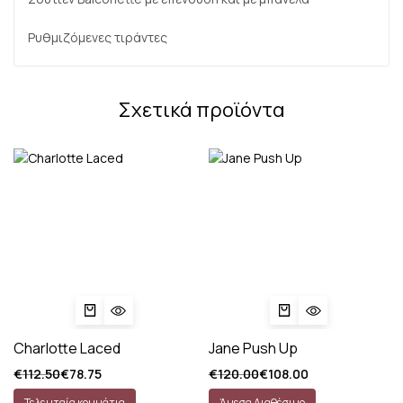
Ρυθμιζόμενες τιράντες
Σχετικά προϊόντα
Charlotte Laced
Jane Push Up
Original
Η
Original
Η
€
112.50
€
78.75
€
120.00
€
108.00
price
τρέχουσα
price
τρέχουσα
was:
τιμή
was:
τιμή
Τελευταία κομμάτια
Άμεσα Διαθέσιμο