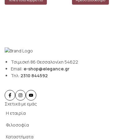
€112.50.
είναι:
€120.00.
είναι:
€78.75.
€108.00.
Τσιμισκή 86 Θεσσαλονίκη 54622
Email:
e-shop@elegance.gr
Τηλ:
2310 844592
Σχετικά με εμάς
Η εταιρία
Φιλοσοφία
Καταστήματα