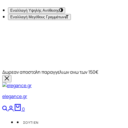
Εναλλαγή Υψηλής Αντίθεσης
Εναλλαγή Μεγέθους Γραμμάτων
Δωρεαν αποστολη παραγγελιων ανω των 150€
elegance.gr
Αναζήτηση
Login
Καλάθι
0
ΣΟΥΤΙΕΝ