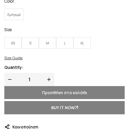
Color
Εμπριμέ
Size
XS
S
M
L
XL
Size Guide
Quantity:
Προσθήκη στο καλάθι
BUY IT NOW
Κοινοποίηση