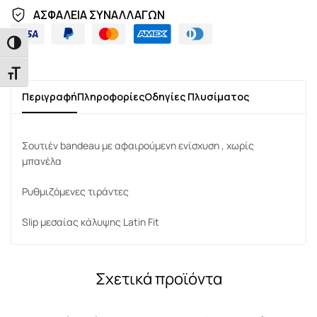
ΑΣΦΑΛΕΙΑ ΣΥΝΑΛΛΑΓΩΝ
Εναλλαγή Υψηλής Αντίθεσης
Εναλλαγή Μεγέθους Γραμμάτων
Περιγραφή
Πληροφορίες
Οδηγίες Πλυσίματος
Σουτιέν bandeau με αφαιρούμενη ενίσχυση , χωρίς
μπανέλα
Ρυθμιζόμενες τιράντες
Slip μεσαίας κάλυψης Latin Fit
Σχετικά προϊόντα