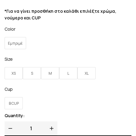
*Για να γίνει προσθήκη στο καλάθι επιλέξτε χρώμα,
νούμερο και CUP
Color
Εμπριμέ
Size
XS
S
M
L
XL
Cup
B CUP
Quantity: