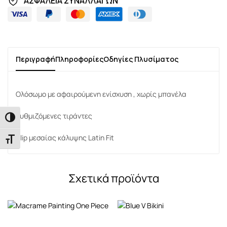
ΑΣΦΑΛΕΙΑ ΣΥΝΑΛΛΑΓΩΝ
Περιγραφή
Πληροφορίες
Οδηγίες Πλυσίματος
Ολόσωμο με αφαιρούμενη ενίσχυση , χωρίς μπανέλα
Ρυθμιζόμενες τιράντες
Εναλλαγή Υψηλής Αντίθεσης
Slip μεσαίας κάλυψης Latin Fit
Εναλλαγή Μεγέθους Γραμμάτων
Σχετικά προϊόντα